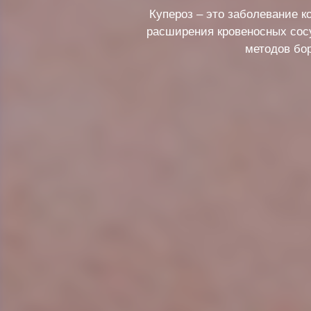
Купероз – это заболевание к
расширения кровеносных сосу
методов бо