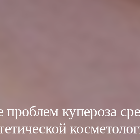
 проблем купероза ср
тетической косметоло