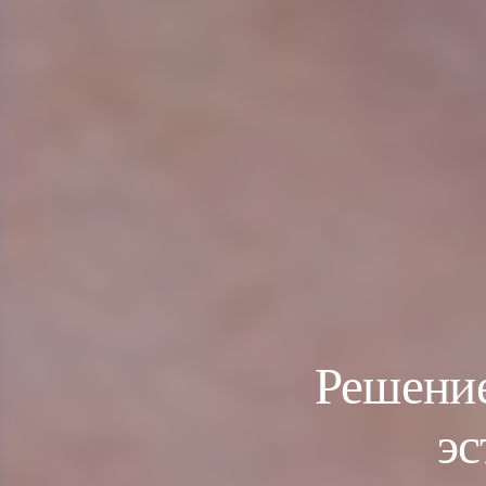
Решение
эс