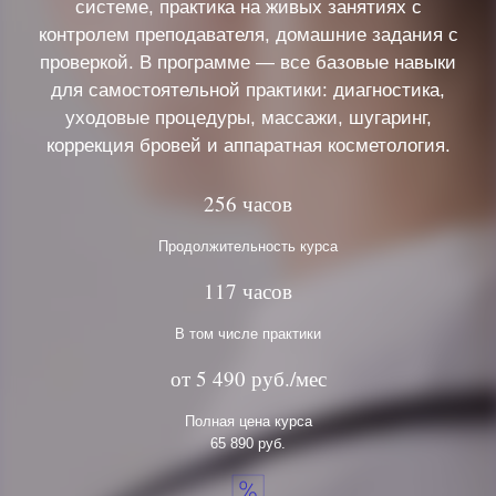
системе, практика на живых занятиях с
контролем преподавателя, домашние задания с
проверкой. В программе — все базовые навыки
для самостоятельной практики: диагностика,
уходовые процедуры, массажи, шугаринг,
коррекция бровей и аппаратная косметология.
256 часов
Продолжительность курса
117 часов
В том числе практики
от 5 490 руб./мес
Полная цена курса
65 890 руб.