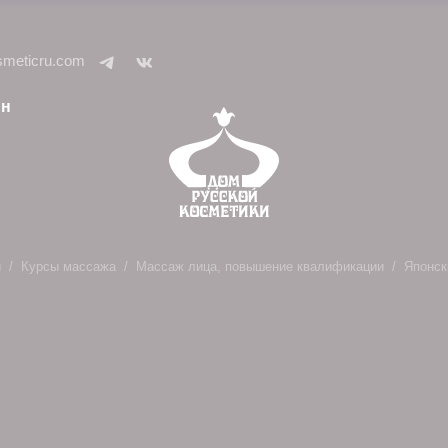
smeticru.com
ин
и
Курсы массажа
Массаж лица, повышение квалификации
Японск