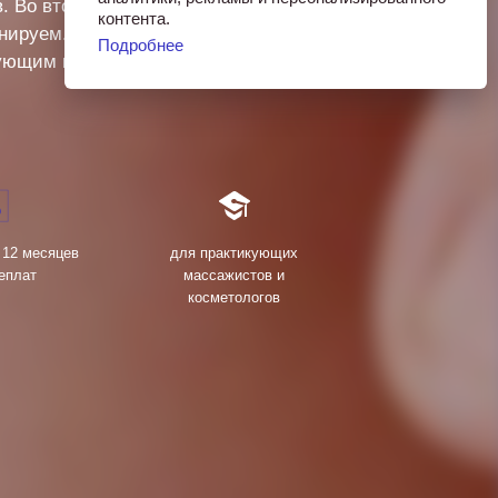
в. Во втором работаем по
контента.
ренируем. Завершается массаж
Подробнее
кующим мастерам, которые уже
 12 месяцев
для практикующих
еплат
массажистов и
косметологов