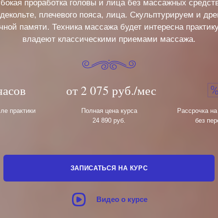
убокая проработка головы и лица без массажных средст
декольте, плечевого пояса, лица. Скульптурируем и д
ной памяти. Техника массажа будет интересна практи
владеют классическими приемами массажа.
часов
от 2 075 руб./мес
сле практики
Полная цена курса
Рассрочка на
24 890 руб.
без пер
ЗАПИСАТЬСЯ НА КУРС
Видео о курсе