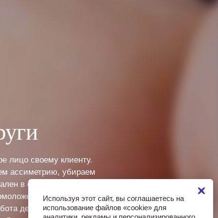
руги
ое лицо своему клиенту.
аем ассиметрию, убираем
ален в особенности для
омоложения. Он начинается с
Используя этот сайт, вы соглашаетесь на
использование файлов «cookie» для
абота делится на два больших
аналитики, рекламы и персонализированного