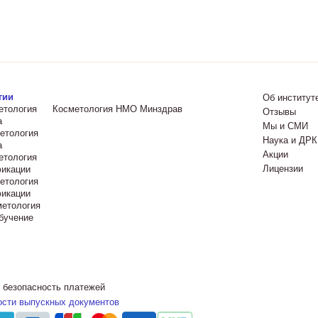
гии
Об институт
етология
Косметология НМО Минздрав
Отзывы
а
Мы и СМИ
етология
Наука и ДРК
а
Акции
етология
Лицензии
икации
етология
икации
метология
бучение
 безопасность платежей
ости выпускных документов