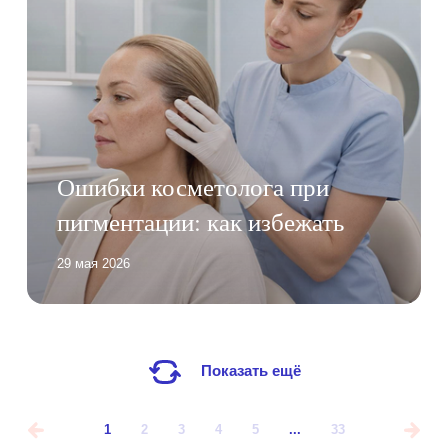
Ошибки косметолога при
пигментации: как избежать
29 мая 2026
Показать ещё
1
2
3
4
5
...
33