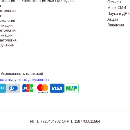
етология
Косметология НМО Минздрав
Отзывы
а
Мы и СМИ
етология
Наука и ДРК
а
Акции
етология
Лицензии
икации
етология
икации
метология
бучение
 безопасность платежей
ости выпускных документов
ИНН: 7728434782
ОГРН: 1187700011564