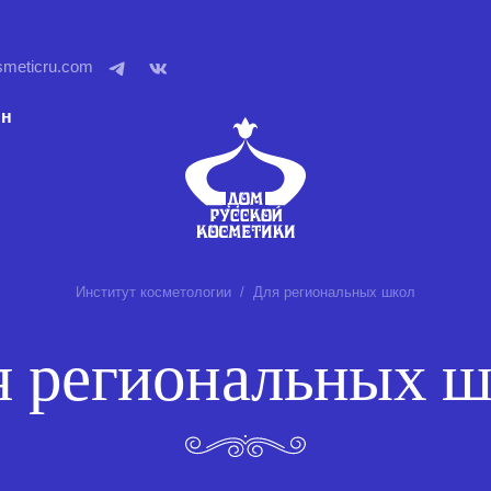
smeticru.com
ин
Институт косметологии
Для региональных школ
я региональных ш