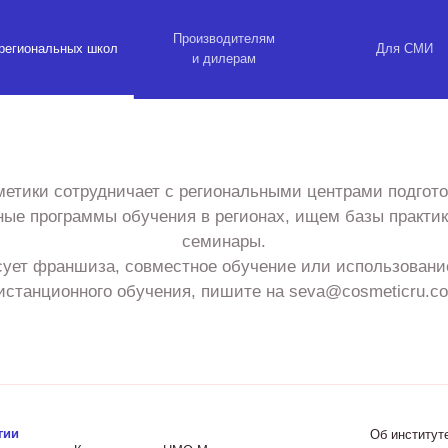
Производителям
региональных школ
Для СМИ
и дилерам
етики сотрудничает с региональными центрами подгото
ые программы обучения в регионах, ищем базы практи
семинары.
сует франшиза, совместное обучение или использован
истанционного обучения, пишите на seva@cosmeticru.c
гии
Об институт