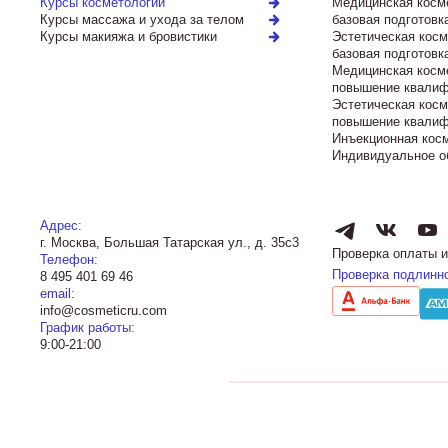
Курсы косметологии
Медицинская косм
Курсы массажа и ухода за телом
базовая подготовк
Курсы макияжа и бровистики
Эстетическая косм
базовая подготовк
Медицинская косм
повышение квалиф
Эстетическая косм
повышение квалиф
Инъекционная кос
Индивидуальное о
Адрес:
г. Москва, Большая Татарская ул., д. 35с3
Проверка оплаты и
Телефон:
Проверка подлинн
8 495 401 69 46
email:
info@cosmeticru.com
График работы:
9:00-21:00