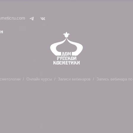
smeticru.com
ин
осметологии
Онлайн курсы
Записи вебинаров
Запись вебинара по