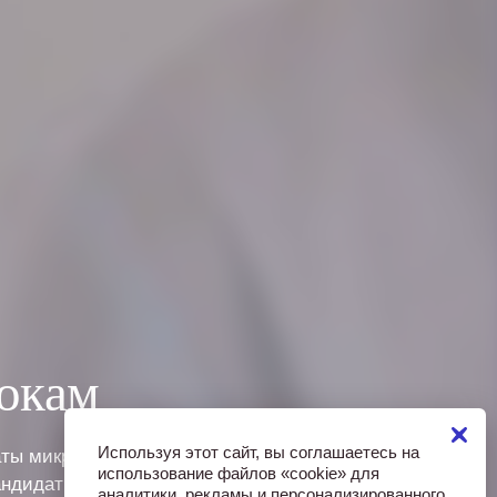
токам
Используя этот сайт, вы соглашаетесь на
ты микротоков, компактные и
использование файлов «cookie» для
андидат наук, физиотерапевт,
аналитики, рекламы и персонализированного