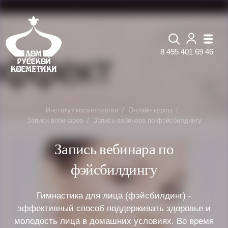
8 495 401 69 46
Институт косметологии
Онлайн курсы
Записи вебинаров
Запись вебинара по фэйсбилдингу
Запись вебинара по
фэйсбилдингу
Гимнастика для лица (фэйсбилдинг) -
эффективный способ поддерживать здоровье и
молодость лица в домашних условиях. Во время