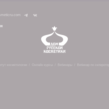
smeticru.com
ин
итут косметологии
Онлайн курсы
Вебинары
Вебинар по склероте