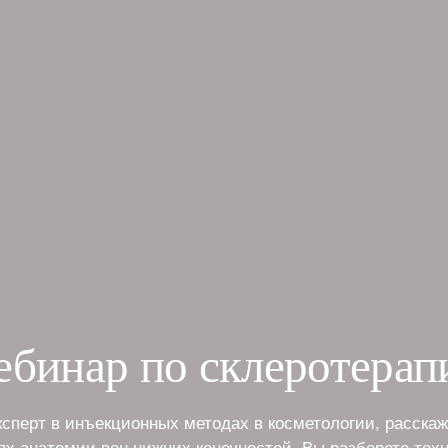
ебинар по склеротерап
ксперт в инъекционных методах в косметологии, расска