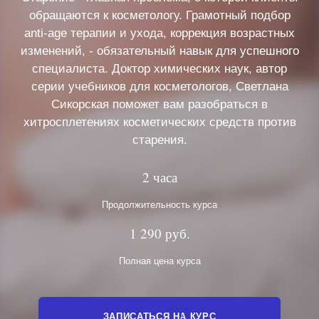
обращаются к косметологу. Грамотный подбор
anti-age терапии и ухода, коррекция возрастных
изменений, - обязательный навык для успешного
специалиста. Доктор химических наук, автор
серии учебников для косметологов, Светлана
Сикорская поможет вам разобраться в
хитросплетениях косметических средств против
старения.
2 часа
Продолжительность курса
1 290 руб.
Полная цена курса
ЗАПИСАТЬСЯ НА КУРС