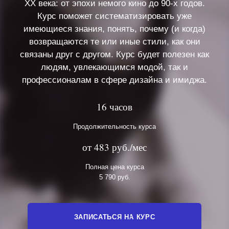
ХХ века: от эпохи немого кино до 90-х годов.
Курс поможет систематизировать уже
имеющиеся знания, понять, почему (и когда)
возвращаются те или иные стили, как они
связаны друг с другом. Курс будет полезен как
людям, увлекающимся модой, так и
профессионалам в сфере дизайна и имиджа.
16 часов
Продолжительность курса
от 483 руб./мес
Полная цена курса
5 790 руб.
ЗАПИСАТЬСЯ НА КУРС