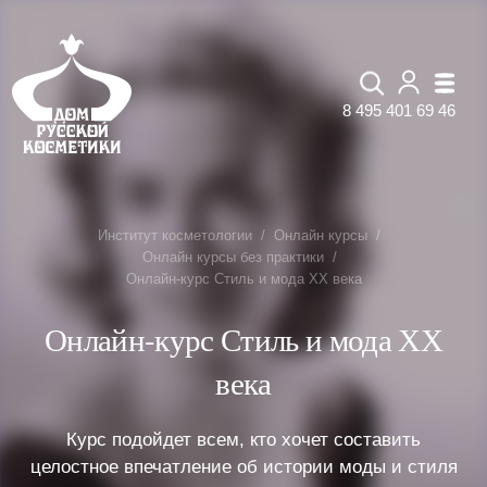
8 495 401 69 46
Институт косметологии
Онлайн курсы
Онлайн курсы без практики
Онлайн-курс Стиль и мода ХХ века
Онлайн-курс Стиль и мода ХХ
века
Курс подойдет всем, кто хочет составить
целостное впечатление об истории моды и стиля