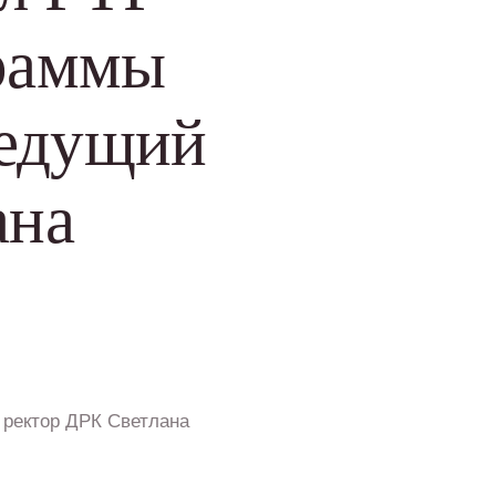
граммы
ведущий
ана
 ректор ДРК Светлана