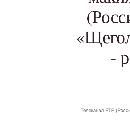
(Росс
«Щегол
- 
Телеканал РТР (Росс