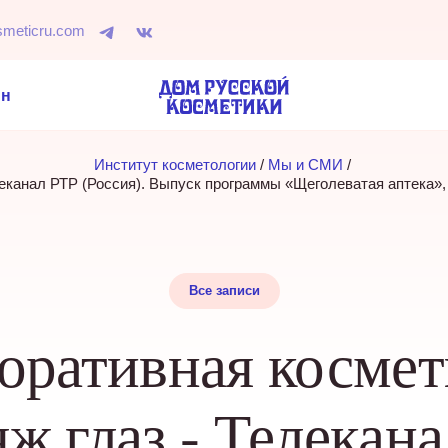
smeticru.com
ин
Институт косметологии
 / 
Мы и СМИ
 / 
леканал РТР (Россия). Выпуск программы «Щеголеватая аптека»
Все записи
оративная космет
ж глаз - Телекан