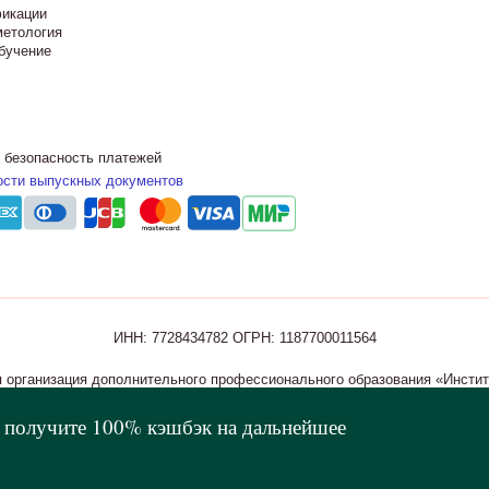
икации
метология
бучение
 безопасность платежей
ости выпускных документов
ИНН: 7728434782
ОГРН: 1187700011564
 организация дополнительного профессионального образования «Институ
медицины и визажного искусства — Дом Русской Косметики», 2019-2026
и получите 100% кэшбэк на дальнейшее
Разработано в Coalla Agency