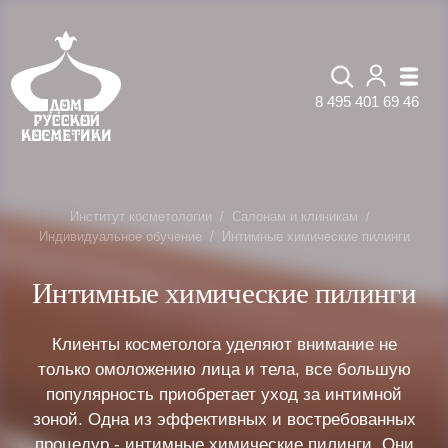
8 495 401 69 46
Институт косметологии
Салонам и клиникам
Индивидуальное обучение
Интимные химические пилинги
Интимные химические пилинги
Клиенты косметолога уделяют внимание не
только омоложению лица и тела, все большую
популярность приобретает уход за интимной
зоной. Одна из эффективных и востребованных
процедур - интимные химические пилинги. Они