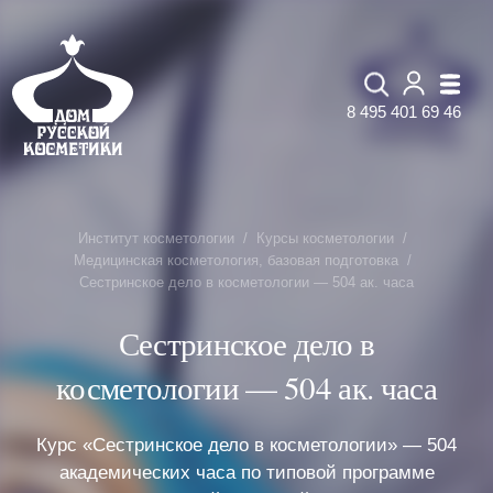
8 495 401 69 46
Институт косметологии
Курсы косметологии
Медицинская косметология, базовая подготовка
Сестринское дело в косметологии — 504 ак. часа
Сестринское дело в
косметологии — 504 ак. часа
Курс «Сестринское дело в косметологии» — 504
академических часа по типовой программе