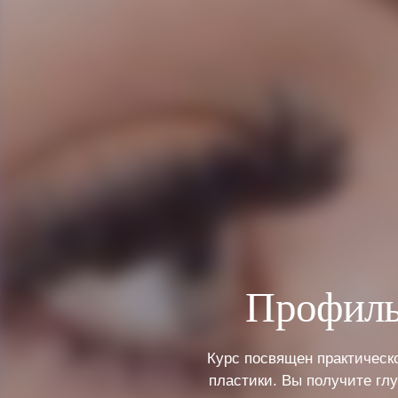
Профиль
Курс посвящен практическ
пластики. Вы получите гл