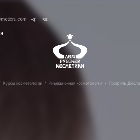
smeticru.com
ин
Курсы косметологии
Инъекционная косметология
Профиль Джоли.