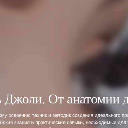
 Джоли. От анатомии д
ому освоению техник и методик создания идеального п
убокие знания и практические навыки, необходимые для