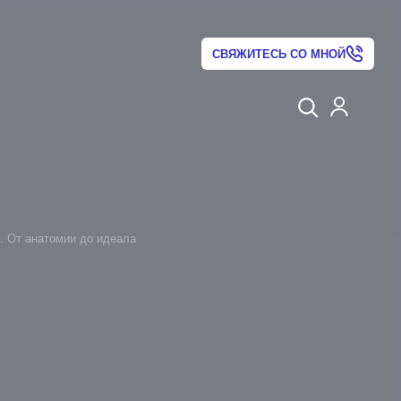
СВЯЖИТЕСЬ СО МНОЙ
 От анатомии до идеала