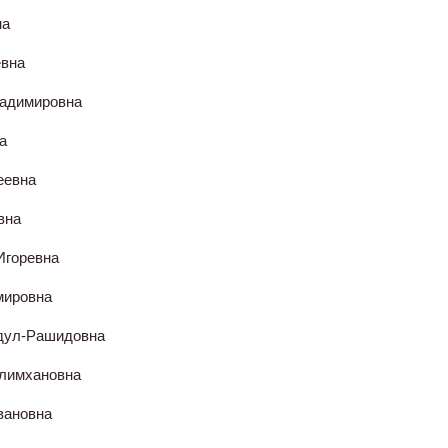
на
евна
ладимировна
а
еевна
вна
Игоревна
мировна
бдул-Рашидовна
алимхановна
вановна