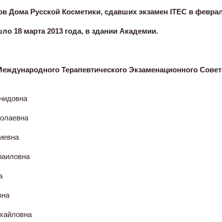
 Дома Русской Косметики, сдавших экзамен ITEC в феврале
о 18 марта 2013 года, в здании Академии.
еждународного Терапевтического Экзаменационного Совет
нидовна
колаевна
иевна
фаиловна
а
вна
ихайловна