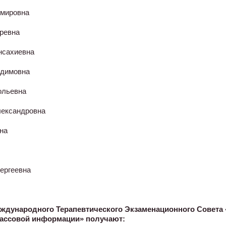
имировна
оревна
нсахиевна
адимовна
ольевна
лександровна
на
ергеевна
ждународного Терапевтического Экзаменационного Совета 
массовой информации» получают: