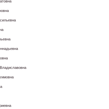
атовна
новна
асильевна
на
льевна
еннадьевна
ровна
 Владиславовна
агимовна
на
риевна