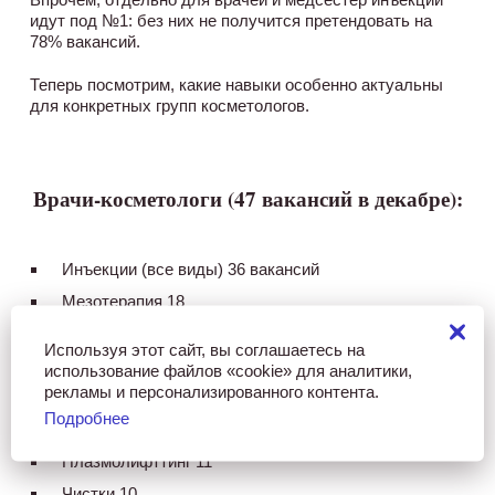
идут под №1: без них не получится претендовать на
78% вакансий.
Теперь посмотрим, какие навыки особенно актуальны
для конкретных групп косметологов.
Врачи-косметологи (47 вакансий в декабре):
Инъекции (все виды) 36 вакансий
Мезотерапия 18
Ботулинотерапия 18
Используя этот сайт, вы соглашаетесь на
Контурная пластика 16
использование файлов «cookie» для аналитики,
рекламы и персонализированного контента.
Биоревитализация 14
Подробнее
Пилинги (включая химические) 11
Плазмолифттинг 11
Чистки 10