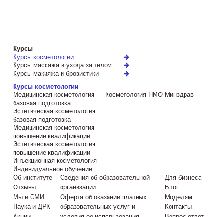
Курсы
Курсы косметологии
Курсы массажа и ухода за телом
Курсы макияжа и бровистики
Курсы косметологии
Медицинская косметология
Косметология НМО Минздрав
базовая подготовка
Эстетическая косметология
базовая подготовка
Медицинская косметология
повышение квалификации
Эстетическая косметология
повышение квалификации
Инъекционная косметология
Индивидуальное обучение
Об институте
Сведения об образовательной
Для бизнеса
Отзывы
организации
Блог
Мы и СМИ
Оферта об оказании платных
Моделям
Наука и ДРК
образовательных услуг и
Контакты
Акции
условия ее использования
Вопрос-ответ