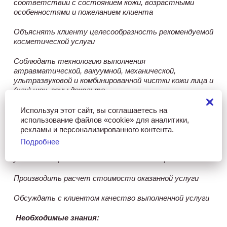
соответствии с состоянием кожи, возрастными
особенностями и пожеланием клиента
Объяснять клиенту целесообразность рекомендуемой
косметической услуги
Соблюдать технологию выполнения
атравматической, вакуумной, механической,
ультразвуковой и комбинированной чистки кожи лица и
(или) шеи, зоны декольте
Используя этот сайт, вы соглашаетесь на
Применять различные косметические средства при
использование файлов «cookie» для аналитики,
выполнении чистки кожи
рекламы и персонализированного контента.
Подбирать индивидуальные программы по уходу за
Подробнее
кожей лица и (или) шеи, зоны декольте в домашних
условиях с применением косметических средств
Производить расчет стоимости оказанной услуги
Обсуждать с клиентом качество выполненной услуги
Необходимые знания: