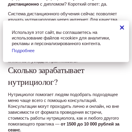
дистанционно
 с дипломом? Короткий ответ: да. 
Система дистанционного обучения сейчас позволяет 
изучать нутрициологию через интернет. Для качества 
обучения важен не формат, а известность и авторитет 
образовательного учреждения, наличие опытных 
Используя этот сайт, вы соглашаетесь на
использование файлов «cookie» для аналитики,
преподавателей-практиков и возможность получения 
рекламы и персонализированного контента.
обратной связи от наставников. Стоимость обучения 
нутрициолог сможет вернуть в ближайшие полгода-год, 
Подробнее
если начнет активно вести соцсети для привлечения 
клиентов и усердно практиковать. 
Сколько зарабатывает
нутрициолог?
Нутрициолог помогает людям подобрать подходящее 
меню чаще всего с помощью консультаций. 
Консультации могут проходить лично и онлайн, но вне 
зависимости от формата проведения встречи, 
стоимость работы нутрициолога, как и любого другого 
помогающего практика — 
от 1500 до 10 000 рублей за 
сеанс
. 