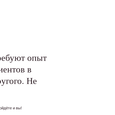
ребуют опыт
иентов в
ругого. Не
ойдёте и вы!