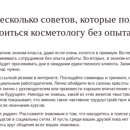
есколько советов, которые п
оиться косметологу без опыт
алоне эконом-класса, даже если очень хочется в премиум. Во-п
инимать сотрудников без опыта работы. Во-вторых, в эконом-к
удет просиживать дни в ожидании единственного клиента. Запис
час нужно.
ссылкой резюме в интернете. Посещайте семинары и тренинги, 
нциальным работодателем. Лично обойдите все салоны красоты 
 лично с руководителем или произвести хорошее впечатление 
на будущее». Никогда не знаешь, какой из этих визитов «выстре
ов показывает, что именно такое «активное трудоустройство» м
осле окончания курсов.
 радио». Расскажите знакомым о том, что находитесь в поиске
урсов в социальны сетях. И пусть среди ваших друзей пока нет 
весь круг общения всех ваших знакомых.