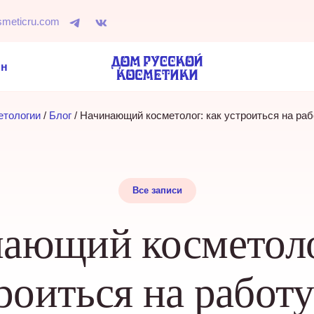
smeticru.com
ин
етологии
 / 
Блог
 / 
Начинающий косметолог: как устроиться на раб
Все записи
ающий косметоло
роиться на работу