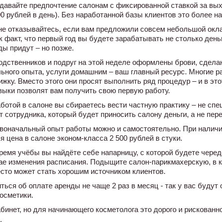
давайте предпочтение салонам с фиксированной ставкой за вы
00 рублей в день). Без наработанной базы клиентов это более н
не отказывайтесь, если вам предложили совсем небольшой окла
к факт, что первый год вы будете зарабатывать не столько день
ды придут – но позже.
родственников и подруг на этой неделе оформлены брови, сдела
ьного опыта, услуги домашним – ваш главный ресурс. Многие 
ижку. Вместо этого они просят выполнить ряд процедур – и в эт
выки позволят вам получить свою первую работу.
ботой в салоне вы сбираетесь вести частную практику – не сп
 сотрудника, который будет приносить салону деньги, а не пере
воначальный опыт работы можно и самостоятельно. При наличи
я цена в салоне эконом-класса 2 500 рублей в стуки.
ремя учёбы вы найдёте себе напарницу, с которой будете чере
ае изменения расписания. Подыщите салон-парикмахерскую, в к
есто может стать хорошим источником клиентов.
ться об оплате аренды не чаще 2 раз в месяц - так у вас будут
косметики.
бинет, но для начинающего косметолога это дорого и рискованно