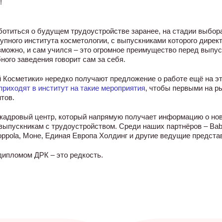
!
ботиться о будущем трудоустройстве заранее, на стадии выбора
упного института косметологии, с выпускниками которого дирек
озможно, и сам учился – это огромное преимущество перед вып
ного заведения говорит сам за себя.
 Косметики» нередко получают предложение о работе ещё на э
приходят в институт на такие мероприятия
, чтобы первыми на р
тов.
 кадровый центр, который напрямую получает информацию о нов
выпускникам с трудоустройством. Среди наших партнёров – Babo
oppola, Моне, Единая Европа Холдинг и другие ведущие предста
дипломом ДРК – это редкость.