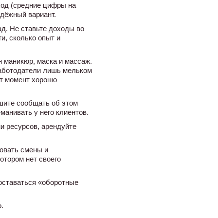
ход (средние цифры на
адёжный вариант.
д. Не ставьте доходы во
ги, сколько опыт и
н маникюр, маска и массаж.
работодатели лишь мельком
от момент хорошо
ешите сообщать об этом
манивать у него клиентов.
и ресурсов, арендуйте
довать смены и
отором нет своего
 оставаться «оборотные
.