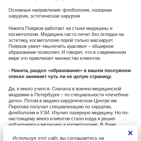
Основные направления: флебология, лазерная
хирургия, эстетическая хирургия
Никита Поярков работает на стыке медицины и
косметологии. Медицина часто лечит без оглядки на
эстетику, косметология порой только маскирует.
Поярков умеет «вылечить красиво» – обширное
образование позволяет. И говорит, что в современном
мире это привлекает множество клиентов.
- Никита, раздел «образование» в вашем послужном
списке занимает чуть ли не целую страницу.
Да, я много учился. Сначала в военно-медицинской
академии в Петербурге – по специальности «лечебное
дело». Потом в медико-хирургическом Центре им.
Пирогова получал специализацию по хирургии,
флебологии и УЗИ. Изучил лазерную медицину. Но по-
настоящему много клиентов стало когда я решил
«объединить» медицину и косметологию. В Доме
русской косметики я прошёл курсы мезотерапии и
контурной пластики. После было множество повышений
Используя этот сайт, вы соглашаетесь на