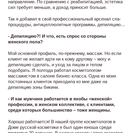
направление. По сравнению с реабилитацией, эстетика
сил требует меньше, а доход приносит больше.
Так я добавил в свой профессиональный арсенал спа-
процедуры, антицеллюлитные программы, депиляцию…
- Депиляцию?! И что, есть спрос со стороны
женского пола?
Мой основной профиль, по-прежнему, массаж. Но если
клиент не желает идти ни к кому другому – могу и
депиляцию сделать, и уход за лицом и телом
подобрать. Я полгода работал косметологом-
массажистом в салоне бизнес-класса. Одна из моих
постоянных клиенток приходила ко мне даже на
депиляцию зоны бикини.
- И как мужчине работается в якобы «женской»
профессии, в женском коллективе, с клиентами,
среди которых большинство – тоже женщины.
Хорошо работается! В нашей группе косметологов в
Доме русской косметики я был один юноша среди
примерно 20 девушек. В салоне красоты тоже оказался