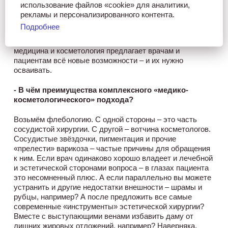
квалификации. Пожалуй, мой послужной список и
использование файлов «cookie» для аналитики,
правда можно назвать солидным, но я не собираюсь
рекламы и персонализированного контента.
останавливаться. В следующем году буду защищать
Подробнее
кандидатскую диссертацию. После – получать
специализацию по пластической хирургии. Современная
медицина и косметология предлагает врачам и
пациентам всё новые возможности – и их нужно
осваивать.
- В чём преимущества комплексного «медико-
косметологического» подхода?
Возьмём флебологию. С одной стороны – это часть
сосудистой хирургии. С другой – вотчина косметологов.
Сосудистые звёздочки, пигментация и прочие
«прелести» варикоза – частые причины для обращения
к ним. Если врач одинаково хорошо владеет и лечебной
и эстетической сторонами вопроса – в глазах пациента
это несомненный плюс. А если параллельно вы можете
устранить и другие недостатки внешности – шрамы и
рубцы, например? А после предложить все самые
современные «инструменты» эстетической хирургии?
Вместе с выступающими венами избавить даму от
лишних жировых отложений, например? Наверняка,