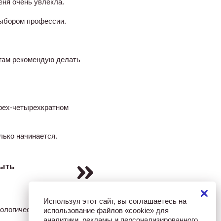
еня очень увлекла.
выбором профессии.
огам рекомендую делать
трех-четырехкратном
лько начинается.
быть
Используя этот сайт, вы соглашаетесь на
ологический кабинет, в
использование файлов «cookie» для
аналитики, рекламы и персонализированного