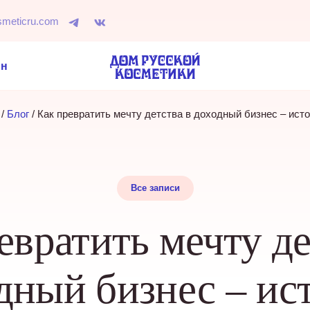
smeticru.com
ин
 / 
Блог
 / 
Как превратить мечту детства в доходный бизнес – ист
Все записи
евратить мечту де
дный бизнес – ис