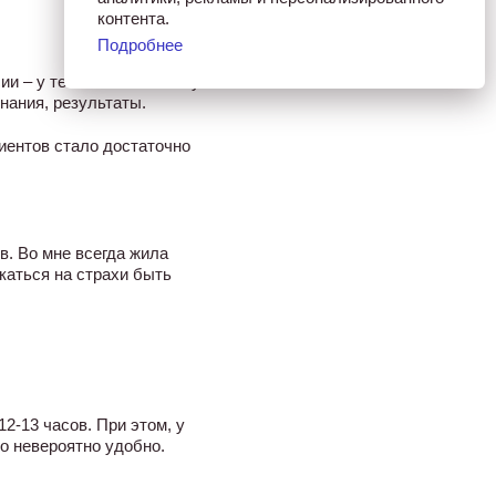
контента.
Подробнее
и – у тебя появляется пул
знания, результаты.
иентов стало достаточно
в. Во мне всегда жила
екаться на страхи быть
2-13 часов. При этом, у
о невероятно удобно.