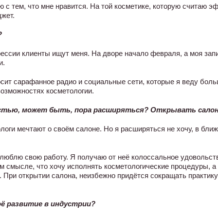
 с тем, что мне нравится. На той косметике, которую считаю эф
жет.
?
ессии клиенты ищут меня. На дворе начало февраля, а моя зап
и.
сит сарафанное радио и социальные сети, которые я веду бол
озможностях косметологии.
стью, может быть, пора расширяться? Открывать салон
ологи мечтают о своём салоне. Но я расширяться не хочу, в ближ
 люблю свою работу. Я получаю от неё колоссальное удовольств
ом смысле, что хочу исполнять косметологические процедуры, а
 При открытии салона, неизбежно придётся сокращать практику
оё развитие в индустрии?