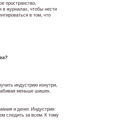
ое пространство.
я в журналах, чтобы нести
нтироваться в том, что
га?
зучить индустрию изнутри,
 набивая меньше шишек.
мания и денег. Индустрия
м следить за всем. К тому