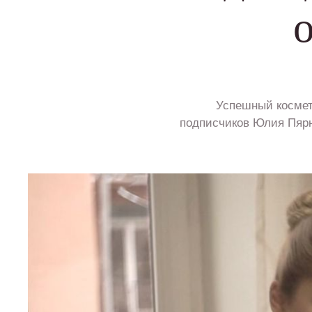
Успешный космето
подписчиков Юлия Пярн,