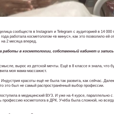
елица сообществ в Instagram и Telegram с аудиторией в 14 000
 года работала косметологом «в минус», как это позволило ей о
 на 2 месяца вперед.
а работы в косметологии, собственный кабинет и запись н
смысле, вырос из детской мечты. Ещё в 8 классе я знала, что б
овила моя мама-массажист.
 Индустрия красоты ещё не была так развита, как сейчас. Дале
 что это был не самый распространённый выбор профессии.
оступила в медицинский ВУЗ. И уже на 4 курсе, параллельно с 
 профессию косметолога в ДРК. Учёба была сложной, но всегда