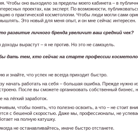
мя. Чтобы оно выходило за пределы моего кабинета – в публичн
тересных проектах, как эксперт. По возможности, публиковатьс
цию о практической косметологии. Чтобы люди могли сами орие
мышлять. Это новый для меня опыт, и он мне сейчас интересен.
то развитие личного бренда увеличит ваш средний чек?
 доходы вырастут – я не против. Но это не самоцель.
бы дать тем, кто сейчас на старте профессии косметоло
 и знайте, что успех не всегда приходит быстро.
зу начать работать на себя – большая ошибка. Прежде нужно и
 устроено. После вы сможете организовать собственный бизнес,
 на лёгкий заработок.
ивым, чтобы понять, что полезно освоить, а что – не стоит вни
ется с бешеной скоростью. Даже мы, профессионалы, не успевае
ботает на полную катушку.
икогда не останавливайтесь, иначе быстро отстанете.