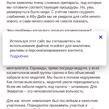
были заявлены очень сложные препараты, под которые
мы готовили соответствующие процедуры. Но, увы,
развернуться было негде. С учётом такого скудного
снабжения, в Абу-Даби мы не увидели для себя ничего
нового, и сами ничего нового не смогли показать.
Эти проблемы коснулись только косметологов?
Нет, на нехватку материалов жаловались и конкурсанты
Используя этот сайт, вы соглашаетесь на
в других компетенциях – то бетон не завезли, то песка
использование файлов «cookie» для аналитики,
не хватило. «И это в стране, окружённой пустыней», -
рекламы и персонализированного контента.
шутили участники.
Подробнее
Случился и казус, связанный с особенностями
менталитета. Однажды, прямо посреди модуля, у всех
косметологов моей группы срочно и без объяснений
забрали всех моделей. Мы были в полном недоумении.
Как потом выяснилось, моделей увели переодеваться.
Всем им забыли надеть под халаты – штанишки. Для
Эмиратов – это непозволительная вольность.
Для вас этот чемпионат был последним в качестве
участника. Планируете принимать участие в