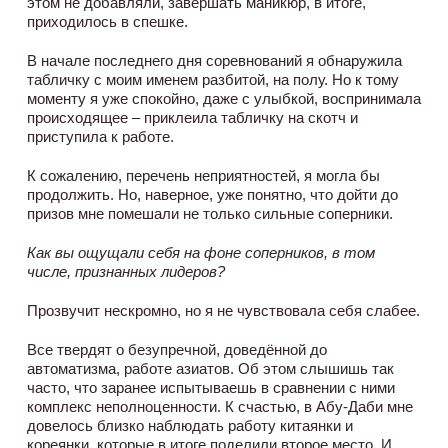
этом не добавляли, завершать маникюр, в итоге,
приходилось в спешке.
В начале последнего дня соревнований я обнаружила
табличку с моим именем разбитой, на полу. Но к тому
моменту я уже спокойно, даже с улыбкой, воспринимала
происходящее – приклеила табличку на скотч и
приступила к работе.
К сожалению, перечень неприятностей, я могла бы
продолжить. Но, наверное, уже понятно, что дойти до
призов мне помешали не только сильные соперники.
Как вы ощущали себя на фоне соперников, в том
числе, признанных лидеров?
Прозвучит нескромно, но я не чувствовала себя слабее.
Все твердят о безупречной, доведённой до
автоматизма, работе азиатов. Об этом слышишь так
часто, что заранее испытываешь в сравнении с ними
комплекс неполноценности. К счастью, в Абу-Даби мне
довелось близко наблюдать работу китаянки и
кореянки, которые в итоге поделили второе место. И,