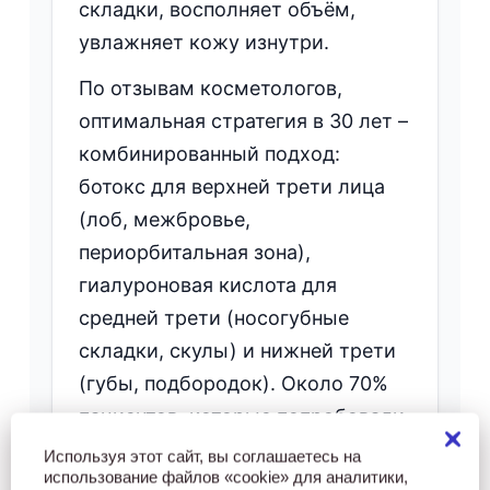
складки, восполняет объём,
увлажняет кожу изнутри.
По отзывам косметологов,
оптимальная стратегия в 30 лет –
комбинированный подход:
ботокс для верхней трети лица
(лоб, межбровье,
периорбитальная зона),
гиалуроновая кислота для
средней трети (носогубные
складки, скулы) и нижней трети
(губы, подбородок). Около 70%
пациентов, которые попробовали
оба метода, отмечают, что
Используя этот сайт, вы соглашаетесь на
использование файлов «cookie» для аналитики,
эффект от комбинации более