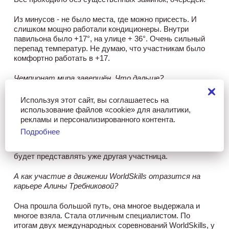
Из минусов - не было места, где можно присесть. И
слишком мощно работали кондиционеры. Внутри
павильона было +17°, на улице + 36°. Очень сильный
перепад температур. Не думаю, что участникам было
комфортно работать в +17.
Чемпионат мира завершён. Что дальше?
Дальше – работа со сборной России по «прикладной
Используя этот сайт, вы соглашаетесь на
эстетике», подготовка к региональным состязаниям, и,
использование файлов «cookie» для аналитики,
конечно, к домашнему чемпионату мира в Казани.
рекламы и персонализированного контента.
Сейчас мы возьмём небольшую паузу– и снова начнём
Подробнее
интенсивные тренировки. В следующем
соревновательном цикле российскую косметологию
будет представлять уже другая участница.
А как участие в движении
WorldSkills отразится на
карьере Алины Требниковой?
Она прошла большой путь, она многое выдержала и
многое взяла. Стала отличным специалистом. По
итогам двух международных соревнований WorldSkills, у