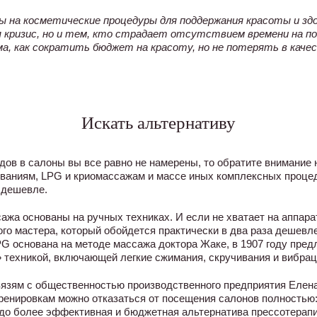
на косметические процедуры для поддержания красоты и здо
я кризис, но и тем, кто страдает отсутствием времени на п
ма, как сократить бюджет на красоту, но не потерять в качес
Искать альтернативу
дов в салоны вы все равно не намерены, то обратите внимание
аниям, LPG и криомассажам и массе иных комплексных процед
 дешевле.
ажа основаны на ручных техниках. И если не хватает на аппар
ого мастера, который обойдется практически в два раза дешевле.
G основана на методе массажа доктора Жаке, в 1907 году пре
 техникой, включающей легкие сжимания, скручивания и вибрац
язям с общественностью производственного предприятия Елена
тренировкам можно отказаться от посещения салонов полностью
здо более эффективная и бюджетная альтернатива прессотерапи