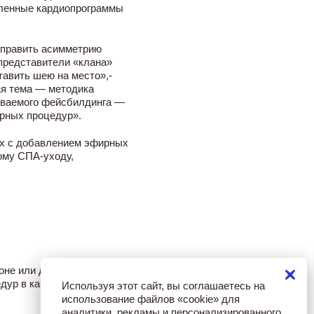
еленные кардиопрограммы
справить асимметрию
 представители «клана»
тавить шею на место»,-
ая тема — методика
ываемого фейсбилдинга —
ярных процедур».
ях с добавлением эфирных
ому СПА-уходу,
оне или даже в самой
дур в кабинете
Используя этот сайт, вы соглашаетесь на
использование файлов «cookie» для
аналитики, рекламы и персонализированного