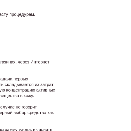
асту процедурам.
азинах, через Интернет
 Задача первых —
ть складывается из затрат
имую концентрацию активных
вещества в кожу.
случае не говорит
верный выбор средства как
ограмму ухода, выяснить