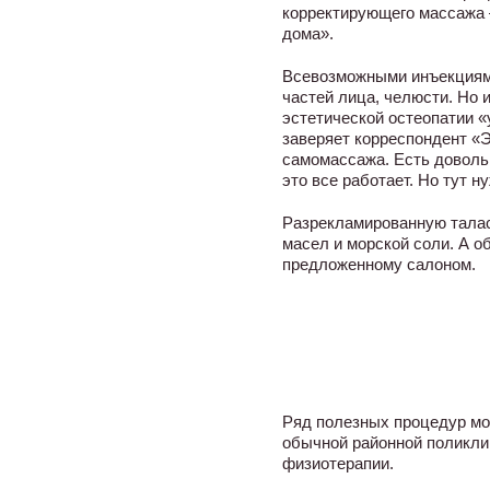
корректирующего массажа 
дома».
Всевозможными инъекциями
частей лица, челюсти. Но и
эстетической остеопатии «
заверяет корреспондент «Э
самомассажа. Есть доволь
это все работает. Но тут 
Разрекламированную талас
масел и морской соли. А 
предложенному салоном.
Ряд полезных процедур мо
обычной районной поликлин
физиотерапии.