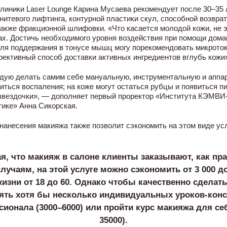
клиники Laser Lounge Карина Мусаева рекомендует после 30–35
итевого лифтинга, контурной пластики скул, способной возвра
также фракционной шлифовки. «Что касается молодой кожи, не 
х. Достичь необходимого уровня воздействия при помощи дом
Для поддержания в тонусе мышц могу порекомендовать микроток
ективный способ доставки активных ингредиентов вглубь кожи»
ндую делать самим себе мануальную, инструментальную и аппар
иться воспаления; на коже могут остаться рубцы и появиться п
звездочки», — дополняет первый проректор «Института КЭМВИ-
ике» Анна Сикорская.
нанесения макияжа также позволит сэкономить на этом виде услу
я, что макияж в салоне клиенты заказывают, как пра
учаям, на этой услуге можно сэкономить от 3 000 до
изни от 18 до 60. Однако чтобы качественно сделат
ять хотя бы несколько индивидуальных уроков-кон
сионала (3000–6000) или пройти курс макияжа для себ
35000).