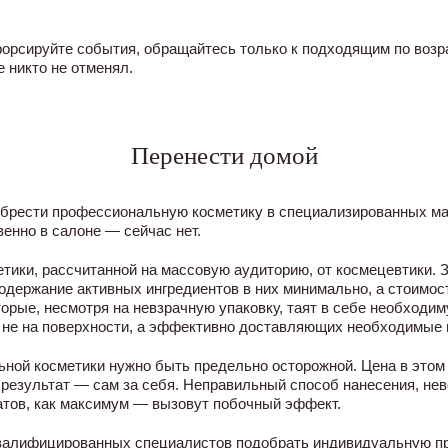
орсируйте события, обращайтесь только к подходящим по возр
 никто не отменял.
Перенести домой
обрести профессиональную косметику в специализированных маг
енно в салоне — сейчас нет.
тики, рассчитанной на массовую аудиторию, от космецевтики.
одержание активных ингредиентов в них минимально, а стоимос
Вторые, несмотря на невзрачную упаковку, таят в себе необход
 не на поверхности, а эффективно доставляющих необходимые 
ной косметики нужно быть предельно осторожной. Цена в этом 
о результат — сам за себя. Неправильный способ нанесения, не
атов, как максимум — вызовут побочный эффект.
валифицированных специалистов подобрать индивидуальную пр