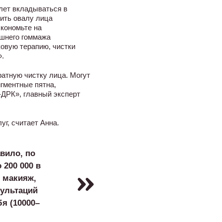
 лет вкладываться в
тить овалу лица
экономьте на
ашнего гоммажа
овую терапию, чистки
.
атную чистку лица. Могут
игментные пятна,
ДРК», главный эксперт
г, считает Анна.
вило, по
 200 000 в
ь макияж,
сультаций
я (10000–