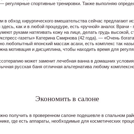
— регулярные спортивные тренировки. Также выполняю опред
 в обход хирургического вмешательства сейчас предлагают и
 здесь, как и в любой процедуре, есть «ручной» аналог. Врачи -
умеют руками натягивать кожу на лице, делать грудь высокой, с
кспресс-газеты» Катерина Смирнова (42 года). — «Очень богат
но любопытный японский массаж асахи, есть комплекс так наз
нужна мотивация и дисциплина, чтобы находить время для регул
сотерапию может заменит лечебная ванна в домашних услови
обычная русская баня отличная альтернатива любому комплексн
Экономить в салоне
жно получить в проверенном салоне подешевле в спальном рай
ике, где есть аппараты, необходимые для косметических проце