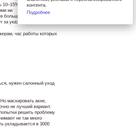
 10–15%. А если у вас
контента.
ями ии
Подробнее
 в большом количестве.
 за указанные деньги.
жерам, час работы которых
ься, нужен салонный уход
Но маскировать акне,
чно не лучший вариант.
и попытки решить проблему
нимают не так много
ть укладывается в 3000