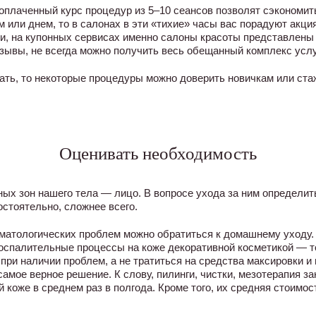
плаченный курс процедур из 5–10 сеансов позволят сэкономить
м или днем, то в салонах в эти «тихие» часы вас порадуют акци
и, на купонных сервисах именно салоны красоты представлены
ывы, не всегда можно получить весь обещанный комплекс услуг
ать, то некоторые процедуры можно доверить новичкам или ста
Оценивать необходимость
ых зон нашего тела — лицо. В вопросе ухода за ним определит
стоятельно, сложнее всего.
матологических проблем можно обратиться к домашнему уходу. 
оспалительные процессы на коже декоративной косметикой — то
при наличии проблем, а не тратиться на средства максировки 
амое верное решение. К слову, пилинги, чистки, мезотерапия за
 коже в среднем раз в полгода. Кроме того, их средняя стоимос