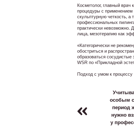
Косметолог, главный врач 
процедуры с применением н
скульптурную четкость, а 
профессиональных пилинга
практически невозможно. 
лица, мезотерапию как эфф
«Категорически не рекоме
обостриться и распростран
образоваться сосудистые 
WSR по «Прикладной эстет
Подход с умом к процессу 
Учитыва
особым сл
период ж
нужно вз
у профес