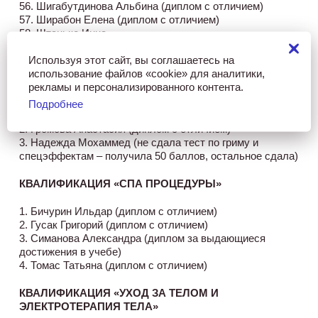
56. Шигабутдинова Альбина (диплом с отличием)
57. Ширабон Елена (диплом с отличием)
58. Штанько Инна
59. Шуралёва Вера (диплом с отличием)
Используя этот сайт, вы соглашаетесь на
использование файлов «cookie» для аналитики,
КВАЛИФИКАЦИЯ «СОЗДАНИЕ ОБРАЗОВ ДЛЯ
рекламы и персонализированного контента.
МОДЫ, ТЕАТРА И СМИ»
Подробнее
1. Белолипская Надежда (диплом с отличием)
2. Громова Анастасия (диплом с отличием)
3. Надежда Мохаммед (не сдала тест по гриму и
спецэффектам – получила 50 баллов, остальное сдала)
КВАЛИФИКАЦИЯ «СПА ПРОЦЕДУРЫ»
1. Бичурин Ильдар (диплом с отличием)
2. Гусак Григорий (диплом с отличием)
3. Симанова Александра (диплом за выдающиеся
достижения в учебе)
4. Томас Татьяна (диплом с отличием)
КВАЛИФИКАЦИЯ «УХОД ЗА ТЕЛОМ И
ЭЛЕКТРОТЕРАПИЯ ТЕЛА»